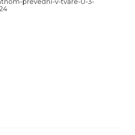
nom-prevední-v-tvare-U-3-
24