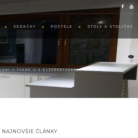
SEDAČKY
POSTELE
STOLY A STOLIČKY
DNÍ-V-TVARE-U-3-E1508687424300-576×1024
NAJNOVŠIE ČLÁNKY