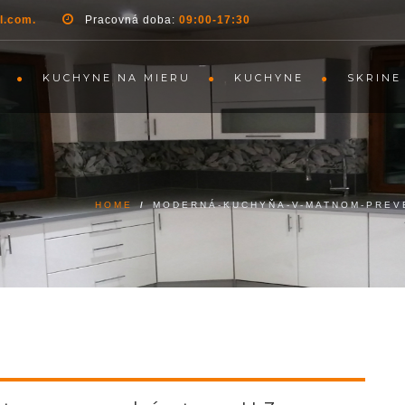
l.com.
Pracovná doba:
09:00-17:30
KUCHYNE NA MIERU
KUCHYNE
SKRINE
HOME
/
MODERNÁ-KUCHYŇA-V-MATNOM-PREVE