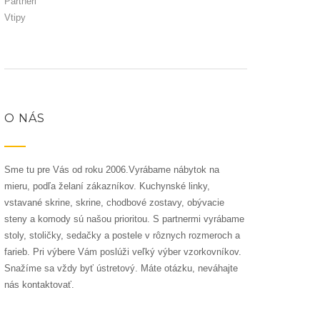
Partneri
Vtipy
O NÁS
Sme tu pre Vás od roku 2006.Vyrábame nábytok na
mieru, podľa želaní zákazníkov. Kuchynské linky,
vstavané skrine, skrine, chodbové zostavy, obývacie
steny a komody sú našou prioritou. S partnermi vyrábame
stoly, stoličky, sedačky a postele v rôznych rozmeroch a
farieb. Pri výbere Vám poslúži veľký výber vzorkovníkov.
Snažíme sa vždy byť ústretový. Máte otázku, neváhajte
nás kontaktovať.