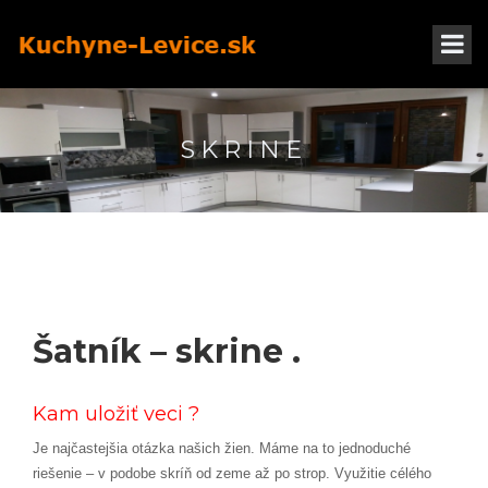
SKRINE
Šatník – skrine .
Kam uložiť veci ?
Je najčastejšia otázka našich žien. Máme na to jednoduché
riešenie – v podobe skríň od zeme až po strop. Využitie célého