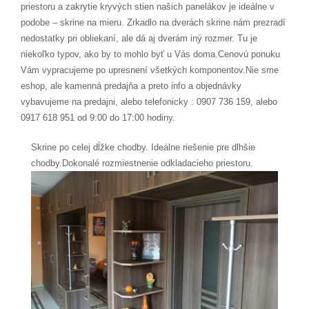
priestoru a zakrytie kryvých stien našich panelákov je ideálne v
podobe – skrine na mieru. Zrkadlo na dverách skrine nám prezradí
nedostatky pri obliekaní, ale dá aj dverám iný rozmer. Tu je
niekoľko typov, ako by to mohlo byť u Vás doma.Cenovú ponuku
Vám vypracujeme po upresnení všetkých komponentov.Nie sme
eshop, ale kamenná predajňa a preto info a objednávky
vybavujeme na predajni, alebo telefonicky : 0907 736 159, alebo
0917 618 951 od 9:00 do 17:00 hodiny.
Skrine po celej dĺžke chodby. Ideálne riešenie pre dlhšie
chodby.Dokonalé rozmiestnenie odkladacieho priestoru.