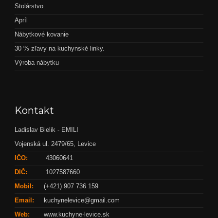
Stolárstvo
Apríl
Nábytkové kovanie
30 % zľavy na kuchynské linky.
Výroba nábytku
Kontakt
Ladislav Bielik - EMILI
Vojenská ul. 2479/65, Levice
IČO:
43060641
DIČ:
1027587660
Mobil:
(+421) 907 736 159
Email:
kuchynelevice@gmail.com
Web:
www.kuchyne-levice.sk