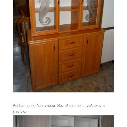
Pohľad na skriňu z vnútra. Rozloženie políc, vešiakov a
šuplíkov.