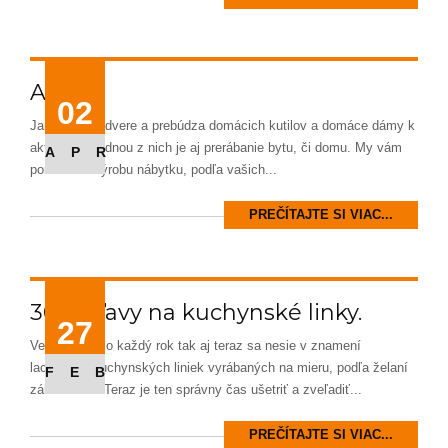
Apríl
02
Jar klope na dvere a prebúdza domácich kutilov a domáce dámy k
aktivitám. Jednou z nich je aj prerábanie bytu, či domu. My vám
APR
ponúkame výrobu nábytku, podľa vašich...
PREČÍTAJTE SI VIAC...
30 % zľavy na kuchynské linky.
27
Veľká noc ako každý rok tak aj teraz sa nesie v znamení
lacnejších kuchynských liniek vyrábaných na mieru, podľa želaní
FEB
zákazníkov. Teraz je ten správny čas ušetriť a zveľadiť...
PREČÍTAJTE SI VIAC...