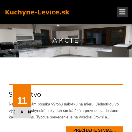
AKCIE
Stolárstvo
11
Naša firma Vám ponúka výrobu nábytku na mieru. Jednotkou vo
výrobe sú kuchynské linky. Ich široká škála prevedenia dostane
JAN
každého z nás. Typové prevedenie je na vysokej úrovni a...
PREČÍTAJTE SI VIAC...