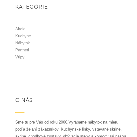
KATEGÓRIE
Akcie
Kuchyne
Nábytok
Partneri
Vtipy
O NÁS
Sme tu pre Vás od roku 2006.Vyrábame nábytok na mieru,
podľa želaní zákazníkov. Kuchynské linky, vstavané skrine,
skrine, chodbové zostavy, obývacie steny a komody sú našou