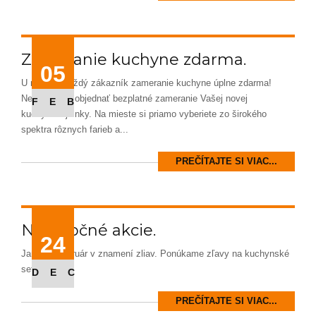
Zameranie kuchyne zdarma.
05
U nás má každý zákazník zameranie kuchyne úplne zdarma!
Neváhajte si objednať bezplatné zameranie Vašej novej
FEB
kuchynskej linky. Na mieste si priamo vyberiete zo širokého
spektra rôznych farieb a...
PREČÍTAJTE SI VIAC...
Novoročné akcie.
24
Január a február v znamení zliav. Ponúkame zľavy na kuchynské
sety.
DEC
PREČÍTAJTE SI VIAC...