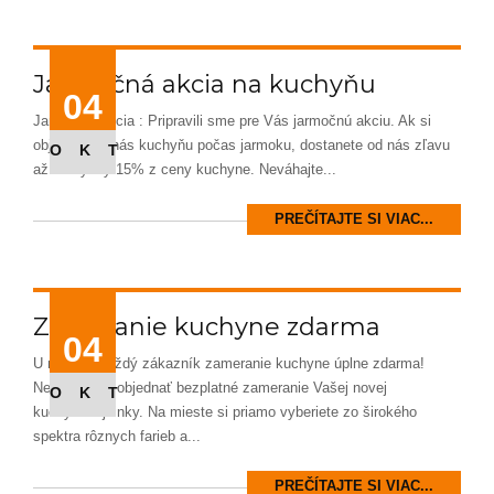
Jarmočná akcia na kuchyňu
04
Jarmočná akcia : Pripravili sme pre Vás jarmočnú akciu. Ak si
objednáte u nás kuchyňu počas jarmoku, dostanete od nás zľavu
OKT
až do výšky 15% z ceny kuchyne. Neváhajte...
PREČÍTAJTE SI VIAC...
Zameranie kuchyne zdarma
04
U nás má každý zákazník zameranie kuchyne úplne zdarma!
Neváhajte si objednať bezplatné zameranie Vašej novej
OKT
kuchynskej linky. Na mieste si priamo vyberiete zo širokého
spektra rôznych farieb a...
PREČÍTAJTE SI VIAC...