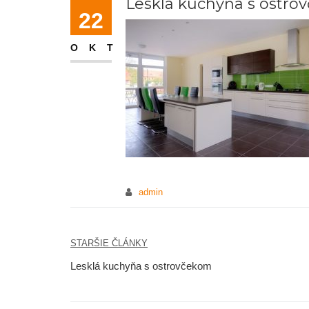
Lesklá kuchyňa s ostr
22
OKT
admin
STARŠIE ČLÁNKY
Navigácia
Lesklá kuchyňa s ostrovčekom
v