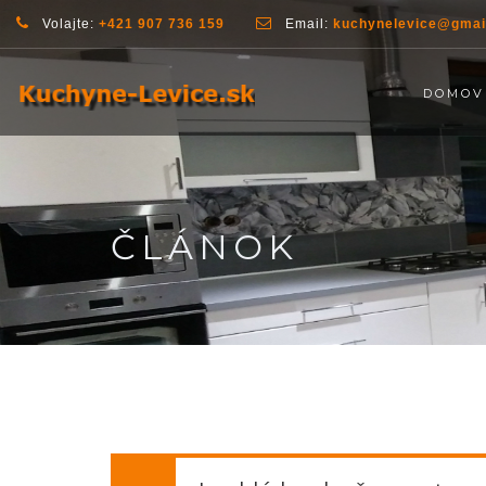
Volajte:
+421 907 736 159
Email:
kuchynelevice@gmai
DOMOV
ČLÁNOK