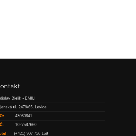
ontakt
dislav Bielik - EMILI
jenská ul. 2479/65, Levice
O:
43060641
Č:
1027587660
bil:
(+421) 907 736 159