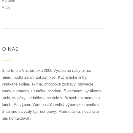
Partneri
Vtipy
O NÁS
Sme tu pre Vás od roku 2006.Vyrábame nábytok na
mieru, podľa želaní zákazníkov. Kuchynské linky,
vstavané skrine, skrine, chodbové zostavy, obývacie
steny a komody sú našou prioritou. S partnermi vyrábame
stoly, stoličky, sedačky a postele v rôznych rozmeroch a
farieb. Pri výbere Vám poslúži veľký výber vzorkovníkov.
Snažíme sa vždy byť ústretový. Máte otázku, neváhajte
nás kontaktovať.