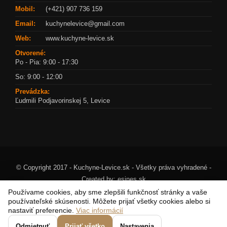
Mobil:
(+421) 907 736 159
Email:
kuchynelevice@gmail.com
Web:
www.kuchyne-levice.sk
Otvorené:
Po - Pia: 9:00 - 17:30
So: 9:00 - 12:00
Prevádzka:
Ľudmili Podjavorinskej 5, Levice
© Copyright 2017 - Kuchyne-Levice.sk - Všetky práva vyhradené -
Created by:
esines.sk
Používame cookies, aby sme zlepšili funkčnosť stránky a vaše
používateľské skúsenosti. Môžete prijať všetky cookies alebo si
nastaviť preferencie.
Viac informácií
Odmietnuť
Prijať všetko
Nastavenia