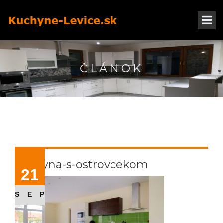
ČLÁNOK
kuchyna-s-ostrovcekom
21
SEP