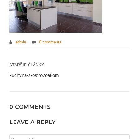
admin
0 comments
STARŠIE ČLÁNKY
Navigácia
kuchyna-s-ostrovcekom
v
článku
0 COMMENTS
LEAVE A REPLY