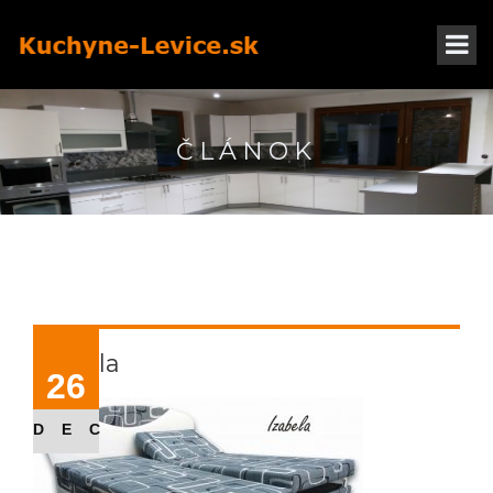
ČLÁNOK
Izabela
26
DEC