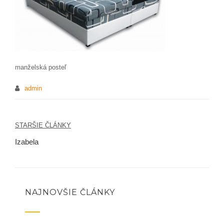
manželská posteľ
admin
STARŠIE ČLÁNKY
Navigácia
Izabela
v
článku
NAJNOVŠIE ČLÁNKY