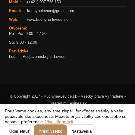
Mobil:
(+421) 907 736 159
Email:
kuchynelevice@gmail.com
Web:
www.kuchyne-levice.sk
Otvorené:
Po - Pia: 9:00 - 17:30
So: 9:00 - 12:00
Prevádzka:
Ľudmili Podjavorinskej 5, Levice
© Copyright 2017 - Kuchyne-Levice.sk - Všetky práva vyhradené -
Created by:
esines.sk
Používame cookies, aby sme zlepšili funkčnosť stránky a vaše
používateľské skúsenosti. Môžete prijať všetky cookies alebo si
nastaviť preferencie.
Viac informácií
Odmietnuť
Prijať všetko
Nastavenia