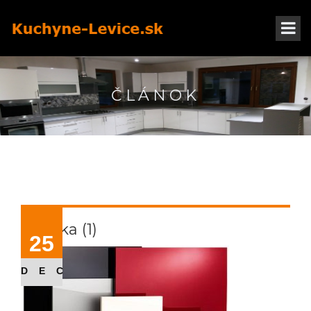
ČLÁNOK
dvierka (1)
25
DEC