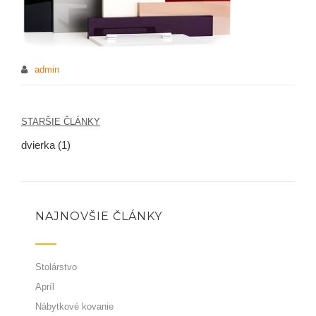
admin
STARŠIE ČLÁNKY
Navigácia
dvierka (1)
v
článku
NAJNOVŠIE ČLÁNKY
Stolárstvo
Apríl
Nábytkové kovanie