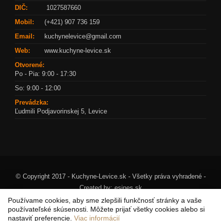
DIČ:
1027587660
Mobil:
(+421) 907 736 159
Email:
kuchynelevice@gmail.com
Web:
www.kuchyne-levice.sk
Otvorené:
Po - Pia: 9:00 - 17:30
So: 9:00 - 12:00
Prevádzka:
Ľudmili Podjavorinskej 5, Levice
© Copyright 2017 - Kuchyne-Levice.sk - Všetky práva vyhradené -
Created by:
esines.sk
Používame cookies, aby sme zlepšili funkčnosť stránky a vaše
používateľské skúsenosti. Môžete prijať všetky cookies alebo si
nastaviť preferencie.
Viac informácií