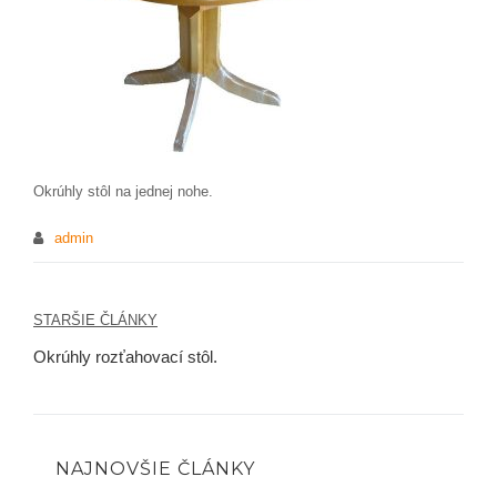
Okrúhly stôl na jednej nohe.
admin
STARŠIE ČLÁNKY
Navigácia
Okrúhly rozťahovací stôl.
v
článku
NAJNOVŠIE ČLÁNKY