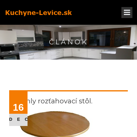
ČLÁNOK
Okrúhly rozťahovací stôl.
16
DEC