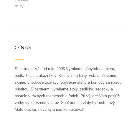
Vtipy
O NÁS
Sme tu pre Vás od roku 2006.Vyrábame nábytok na mieru,
podľa želaní zákazníkov. Kuchynské linky, vstavané skrine,
skrine, chodbové zostavy, obývacie steny a komody sú našou
prioritou. S partnermi vyrábame stoly, stoličky, sedačky a
postele v rôznych rozmeroch a farieb. Pri výbere Vám poslúži
veľký výber vzorkovníkov. Snažíme sa vždy byť ústretový.
Máte otázku, neváhajte nás kontaktovať.