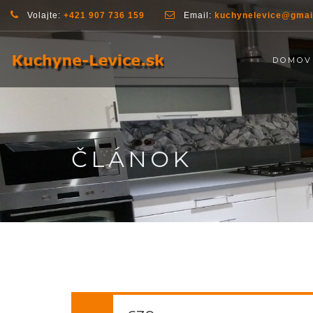
Volajte:
+421 907 736 159
Email:
kuchynelevice@gmai
DOMOV
ČLÁNOK