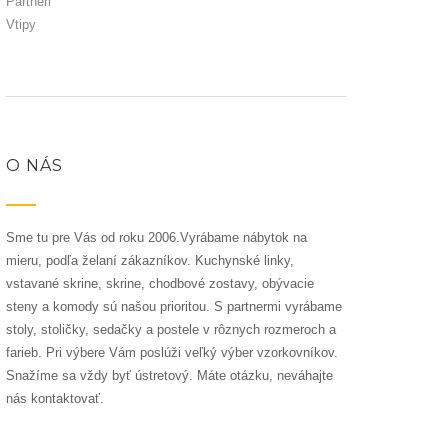
Partneri
Vtipy
O NÁS
Sme tu pre Vás od roku 2006.Vyrábame nábytok na
mieru, podľa želaní zákazníkov. Kuchynské linky,
vstavané skrine, skrine, chodbové zostavy, obývacie
steny a komody sú našou prioritou. S partnermi vyrábame
stoly, stoličky, sedačky a postele v rôznych rozmeroch a
farieb. Pri výbere Vám poslúži veľký výber vzorkovníkov.
Snažíme sa vždy byť ústretový. Máte otázku, neváhajte
nás kontaktovať.