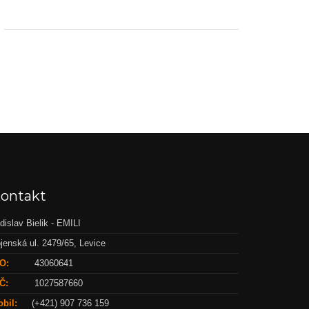
ontakt
dislav Bielik - EMILI
jenská ul. 2479/65, Levice
O:
43060641
Č:
1027587660
bil:
(+421) 907 736 159