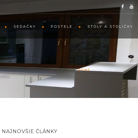
SEDAČKY
POSTELE
STOLY A STOLIČKY
HOME
/
639
NAJNOVŠIE ČLÁNKY