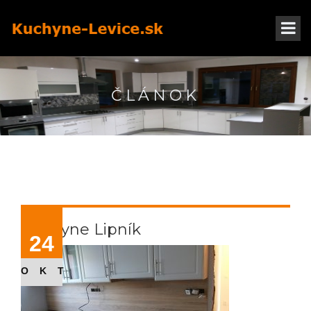
ČLÁNOK
Kuchyne Lipník
24
OKT