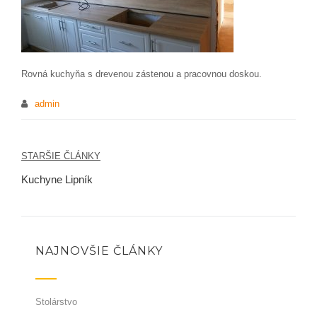
Rovná kuchyňa s drevenou zástenou a pracovnou doskou.
admin
STARŠIE ČLÁNKY
Navigácia
Kuchyne Lipník
v
článku
NAJNOVŠIE ČLÁNKY
Stolárstvo