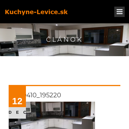
ČLÁNOK
20170410_195220
12
DEC