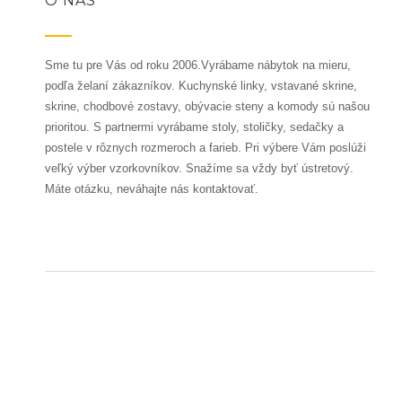
O NÁS
Sme tu pre Vás od roku 2006.Vyrábame nábytok na mieru,
podľa želaní zákazníkov. Kuchynské linky, vstavané skrine,
skrine, chodbové zostavy, obývacie steny a komody sú našou
prioritou. S partnermi vyrábame stoly, stoličky, sedačky a
postele v rôznych rozmeroch a farieb. Pri výbere Vám poslúži
veľký výber vzorkovníkov. Snažíme sa vždy byť ústretový.
Máte otázku, neváhajte nás kontaktovať.