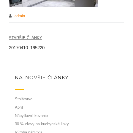
admin
STARŠIE ČLÁNKY
Navigácia
20170410_195220
v
článku
NAJNOVŠIE ČLÁNKY
Stolárstvo
Apríl
Nábytkové kovanie
30 % zľavy na kuchynské linky.
Výroba nábytku