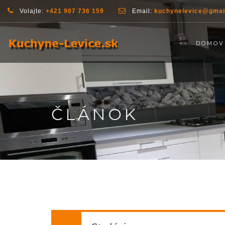
Volajte:
+421 907 736 159
Email:
kuchynelevice@gmai
DOMOV
ČLÁNOK