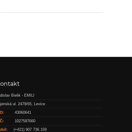
ontakt
dislav Bielik - EMILI
jenská ul. 2479/65, Levice
O:
43060641
Č:
1027587660
bil:
(+421) 907 736 159