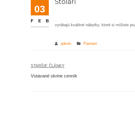
Stolári
03
Naši stolári
FEB
vyrábajú kvalitné nábytky, ktoré si môžete pozr
admin
Partneri
STARŠIE ČLÁNKY
Navigácia
Vstavané skrine cenník
v
článku