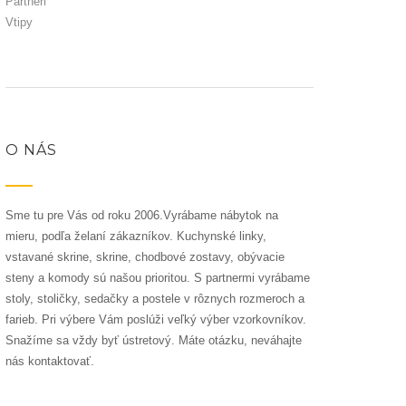
Partneri
Vtipy
O NÁS
Sme tu pre Vás od roku 2006.Vyrábame nábytok na
mieru, podľa želaní zákazníkov. Kuchynské linky,
vstavané skrine, skrine, chodbové zostavy, obývacie
steny a komody sú našou prioritou. S partnermi vyrábame
stoly, stoličky, sedačky a postele v rôznych rozmeroch a
farieb. Pri výbere Vám poslúži veľký výber vzorkovníkov.
Snažíme sa vždy byť ústretový. Máte otázku, neváhajte
nás kontaktovať.