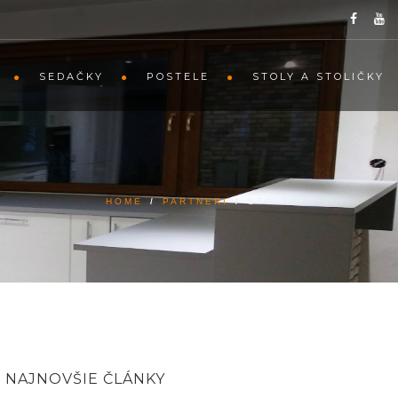
SEDAČKY
POSTELE
STOLY A STOLIČKY
HOME
/
PARTNERI
/
STOLÁRI
NAJNOVŠIE ČLÁNKY