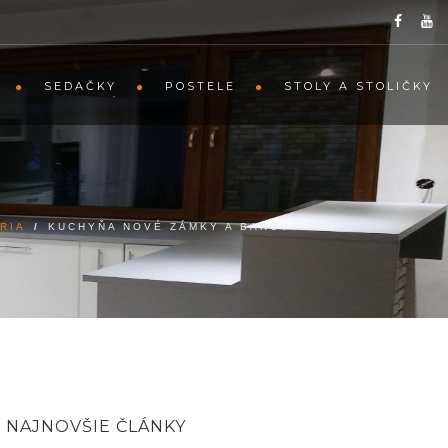
SEDAČKY
POSTELE
STOLY A STOLIČKY
RIA
/
KUCHYŇA NOVÉ ZÁMKY A BAROVÝ PULT
NAJNOVŠIE ČLÁNKY