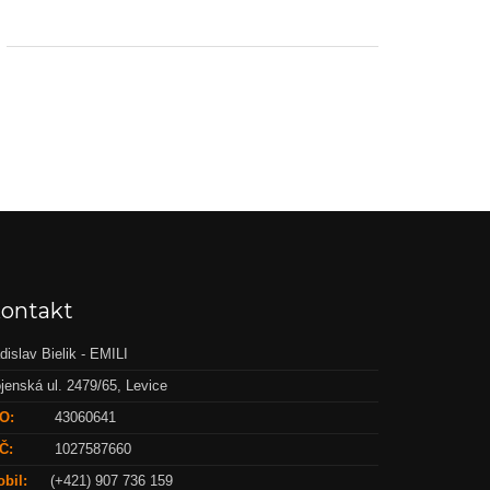
ontakt
dislav Bielik - EMILI
jenská ul. 2479/65, Levice
O:
43060641
Č:
1027587660
bil:
(+421) 907 736 159