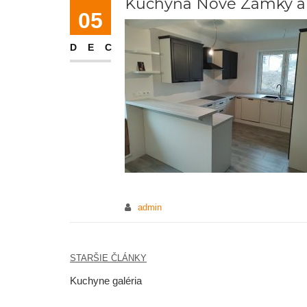
Kuchyňa Nové Zámky a 
05
DEC
admin
STARŠIE ČLÁNKY
Navigácia
Kuchyne galéria
v