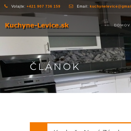
Volajte:
+421 907 736 159
Email:
kuchynelevice@gmai
DOMOV
ČLÁNOK