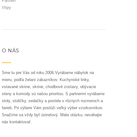
Partneri
Vtipy
O NÁS
Sme tu pre Vás od roku 2006.Vyrábame nábytok na
mieru, podľa želaní zákazníkov. Kuchynské linky,
vstavané skrine, skrine, chodbové zostavy, obývacie
steny a komody sú našou prioritou. S partnermi vyrábame
stoly, stoličky, sedačky a postele v rôznych rozmeroch a
farieb. Pri výbere Vám poslúži veľký výber vzorkovníkov.
Snažíme sa vždy byť ústretový. Máte otázku, neváhajte
nás kontaktovať.