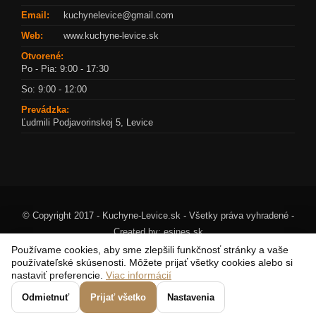
Email:
kuchynelevice@gmail.com
Web:
www.kuchyne-levice.sk
Otvorené:
Po - Pia: 9:00 - 17:30
So: 9:00 - 12:00
Prevádzka:
Ľudmili Podjavorinskej 5, Levice
© Copyright 2017 - Kuchyne-Levice.sk - Všetky práva vyhradené -
Created by:
esines.sk
Používame cookies, aby sme zlepšili funkčnosť stránky a vaše
používateľské skúsenosti. Môžete prijať všetky cookies alebo si
nastaviť preferencie.
Viac informácií
Odmietnuť
Prijať všetko
Nastavenia