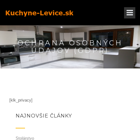
OCHRANA OSOBNÝCH
ÚDAJOV (GDPR)
[klk_privacy]
NAJNOVŠIE ČLÁNKY
Stolárstvo