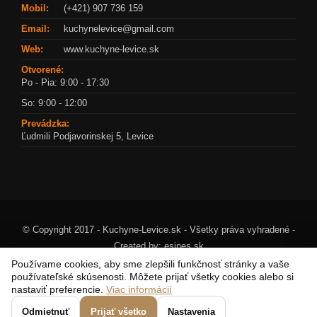
Mobil:
(+421) 907 736 159
Email:
kuchynelevice@gmail.com
Web:
www.kuchyne-levice.sk
Otvorené:
Po - Pia: 9:00 - 17:30
So: 9:00 - 12:00
Prevádzka:
Ľudmili Podjavorinskej 5, Levice
© Copyright 2017 - Kuchyne-Levice.sk - Všetky práva vyhradené -
Created by:
esines.sk
Používame cookies, aby sme zlepšili funkčnosť stránky a vaše
používateľské skúsenosti. Môžete prijať všetky cookies alebo si
nastaviť preferencie.
Viac informácií
Odmietnuť
Prijať všetko
Nastavenia