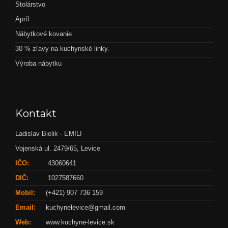
Stolárstvo
Apríl
Nábytkové kovanie
30 % zľavy na kuchynské linky.
Výroba nábytku
Kontakt
Ladislav Bielik - EMILI
Vojenská ul. 2479/65, Levice
IČO:
43060641
DIČ:
1027587660
Mobil:
(+421) 907 736 159
Email:
kuchynelevice@gmail.com
Web:
www.kuchyne-levice.sk