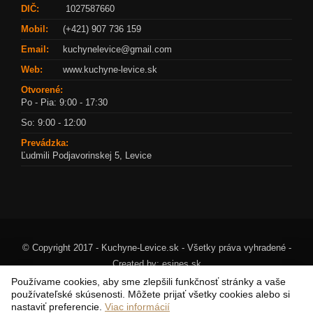
DIČ:
1027587660
Mobil:
(+421) 907 736 159
Email:
kuchynelevice@gmail.com
Web:
www.kuchyne-levice.sk
Otvorené:
Po - Pia: 9:00 - 17:30
So: 9:00 - 12:00
Prevádzka:
Ľudmili Podjavorinskej 5, Levice
© Copyright 2017 - Kuchyne-Levice.sk - Všetky práva vyhradené -
Created by:
esines.sk
Používame cookies, aby sme zlepšili funkčnosť stránky a vaše
používateľské skúsenosti. Môžete prijať všetky cookies alebo si
nastaviť preferencie.
Viac informácií