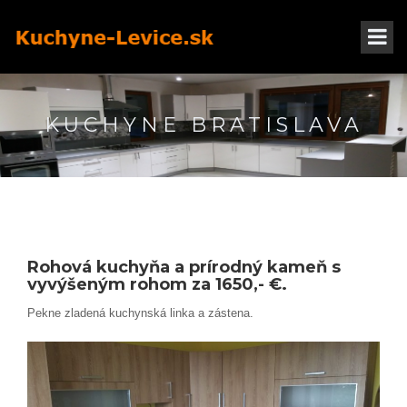
KUCHYNE BRATISLAVA
Rohová kuchyňa a prírodný kameň s
vyvýšeným rohom za 1650,- €.
Pekne zladená kuchynská linka a zástena.