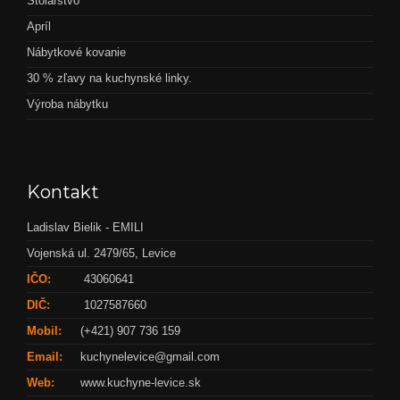
Stolárstvo
Apríl
Nábytkové kovanie
30 % zľavy na kuchynské linky.
Výroba nábytku
Kontakt
Ladislav Bielik - EMILI
Vojenská ul. 2479/65, Levice
IČO:
43060641
DIČ:
1027587660
Mobil:
(+421) 907 736 159
Email:
kuchynelevice@gmail.com
Web:
www.kuchyne-levice.sk